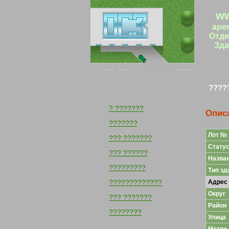
ww
аре
Отде
Зда
????
? ???????
Опис
???????
Лот №
??? ???????
Статус
??? ??????
Назван
?????????
Тип зд
?????????????
Адрес
Округ
??? ???????
Район
????????
Улица