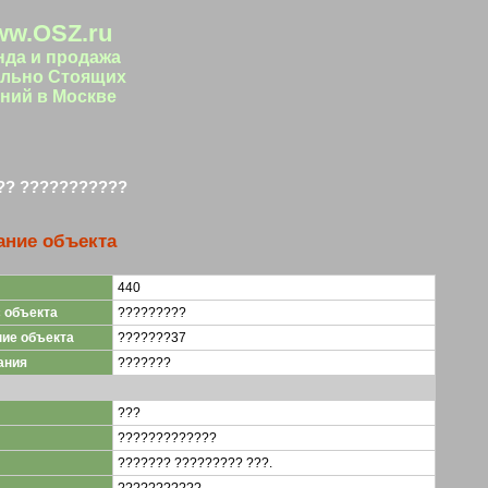
w.OSZ.ru
нда и продажа
льно Стоящих
ний в Москве
?? ???????????
ание объекта
440
 объекта
?????????
ие объекта
???????37
ания
???????
???
?????????????
??????? ????????? ???.