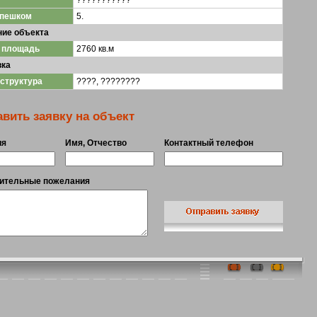
???????????
 пешком
5.
ние объекта
 площадь
2760 кв.м
вка
структура
????, ????????
вить заявку на объект
ия
Имя, Отчество
Контактный телефон
ительные пожелания