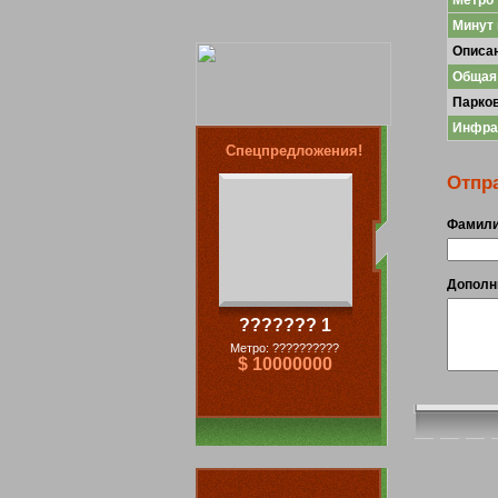
Метро
Минут
Описа
Общая
Парко
Инфра
Спецпредложения!
Отпра
Фамил
Дополн
??????? 1
Метро: ??????????
$ 10000000