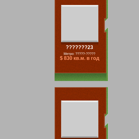
???????23
Метро: ?????-?????
$ 830 кв.м. в год