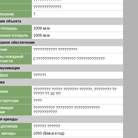
?????????????
?????????????
 пешком
7.
ние объекта
 площадь
1009 кв.м
уемая площаль
1009 кв.м
ерное обеспечение
ение
??????????? ?????????
мы пожарной
C??????????? ??????? ?????????????
сности
омуникации
йдер
??????
вка
???????? ????? ??????? ??????, ???????? ??
мная
????? ?? 10 ?/?
структура
????
ляющая
?????????? ???????? ????????????
ния
???????????
ия аренды
 договора
?????? ??????
а аренды
1050 ($/кв.м в год)