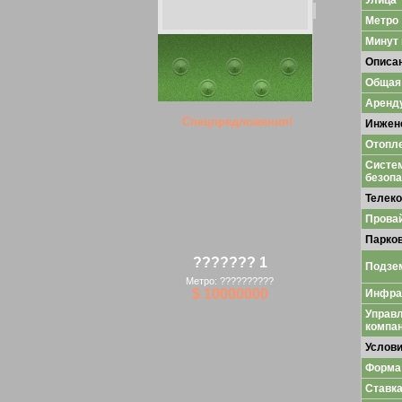
Улица
Метро
Минут
Описа
Общая
Аренд
Спецпредложения!
Инжен
Отопл
Систе
безопа
Телек
Прова
Парко
??????? 1
Подзе
Метро: ??????????
$ 10000000
Инфра
Управ
компа
Услов
Форма
Ставк