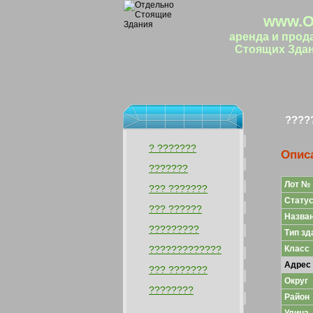
www.O
аренда и прод
Стоящих Здан
????
? ???????
Опис
???????
Лот №
??? ???????
Статус
??? ??????
Назван
?????????
Тип зд
?????????????
Класс
Адрес
??? ???????
Округ
????????
Район