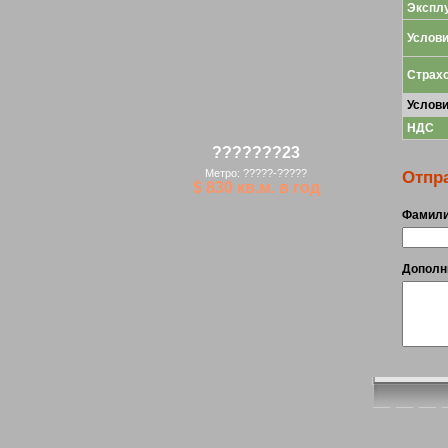
Экспл
Услов
Страхо
Услов
НДС
???????23
Метро: ?????-?????
Отпра
$ 830 кв.м. в год
Фамил
Дополн