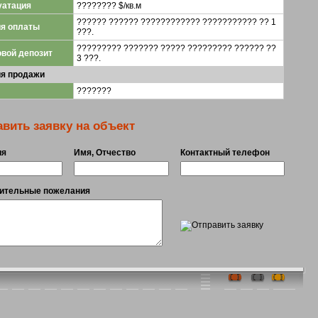
уатация
???????? $/кв.м
?????? ?????? ???????????? ??????????? ?? 1
ия оплаты
???.
????????? ??????? ????? ????????? ?????? ??
вой депозит
3 ???.
ия продажи
???????
вить заявку на объект
ия
Имя, Отчество
Контактный телефон
ительные пожелания