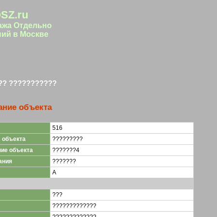
SZ.ru
ажа Отдельно
ий в Москве
?? ???????????
ание объекта
516
 объекта
?????????
ие объекта
???????4
ания
???????
A
???
?????????????